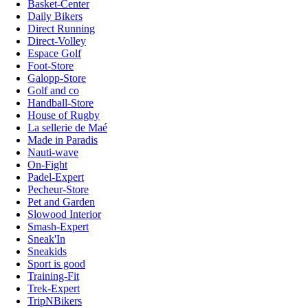
Basket-Center
Daily Bikers
Direct Running
Direct-Volley
Espace Golf
Foot-Store
Galopp-Store
Golf and co
Handball-Store
House of Rugby
La sellerie de Maé
Made in Paradis
Nauti-wave
On-Fight
Padel-Expert
Pecheur-Store
Pet and Garden
Slowood Interior
Smash-Expert
Sneak'In
Sneakids
Sport is good
Training-Fit
Trek-Expert
TripNBikers