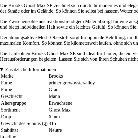
Die Brooks Ghost Max SE zeichnet sich durch ihr modernes und elegante
der Straße oder im Gelände. So können Sie selbst bei nassem Wetter od
Die Zwischensohle aus reaktionsfreudigem Material sorgt für eine a
und bietet individuellen Halt sowie ein leichtes Gefühl. So können Si
Der atmungsaktive Mesh-Oberstoff sorgt für optimale Belüftung, um Ih
maximalen Komfort. So können Sie kilometerweit laufen, ohne sich un
Die Laufsohlen Brooks Ghost Max SE sind ideal für Läufer, die ein vie
Herausforderungen begleiten. Lassen Sie sich von Ihren Schuhen nicht 
Zusätzliche Informationen
Marke
Brooks
Farbe
primer grey/oyster/alloy
Farbe
Grau
Geschlecht
Mann
Altersgruppe
Erwachsene
Sortiment
Ghost Max
Drop
6 mm
Gewicht des Schuhs (g)
315
Stabilität
Neutre
Loading...