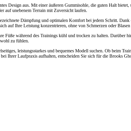
s Design aus. Mit einer äußeren Gummisohle, die guten Halt bietet, so
er auf unebenem Terrain mit Zuversicht laufen.
usgezeichnete Dämpfung und optimalen Komfort bei jedem Schritt. Dan
e sich auf Ihre Leistung konzentrieren, ohne von Schmerzen oder Blasen
re Füße während des Trainings kühl und trocken zu halten. Darüber hin
wohl zu fühlen.
lseitiges, leistungsstarkes und bequemes Modell suchen. Ob beim Traini
bei Ihrer Laufpraxis aufhalten, entscheiden Sie sich für die Brooks G