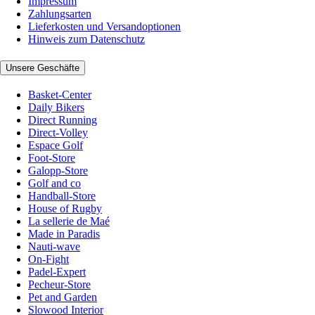
Impressum
Zahlungsarten
Lieferkosten und Versandoptionen
Hinweis zum Datenschutz
Unsere Geschäfte
Basket-Center
Daily Bikers
Direct Running
Direct-Volley
Espace Golf
Foot-Store
Galopp-Store
Golf and co
Handball-Store
House of Rugby
La sellerie de Maé
Made in Paradis
Nauti-wave
On-Fight
Padel-Expert
Pecheur-Store
Pet and Garden
Slowood Interior