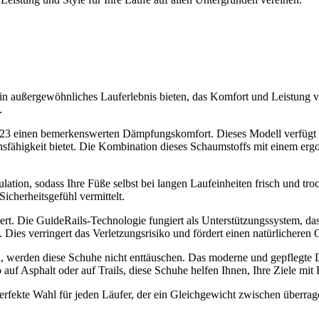
n außergewöhnliches Lauferlebnis bieten, das Komfort und Leistung vere
.
GTS 23 einen bemerkenswerten Dämpfungskomfort. Dieses Modell verfü
onsfähigkeit bietet. Die Kombination dieses Schaumstoffs mit einem e
lation, sodass Ihre Füße selbst bei langen Laufeinheiten frisch und t
Sicherheitsgefühl vermittelt.
piert. Die GuideRails-Technologie fungiert als Unterstützungssystem,
Dies verringert das Verletzungsrisiko und fördert einen natürlicheren 
gen, werden diese Schuhe nicht enttäuschen. Das moderne und gepflegte
auf Asphalt oder auf Trails, diese Schuhe helfen Ihnen, Ihre Ziele mit 
rfekte Wahl für jeden Läufer, der ein Gleichgewicht zwischen überr