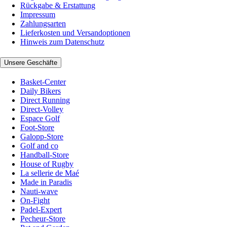
Rückgabe & Erstattung
Impressum
Zahlungsarten
Lieferkosten und Versandoptionen
Hinweis zum Datenschutz
Unsere Geschäfte
Basket-Center
Daily Bikers
Direct Running
Direct-Volley
Espace Golf
Foot-Store
Galopp-Store
Golf and co
Handball-Store
House of Rugby
La sellerie de Maé
Made in Paradis
Nauti-wave
On-Fight
Padel-Expert
Pecheur-Store