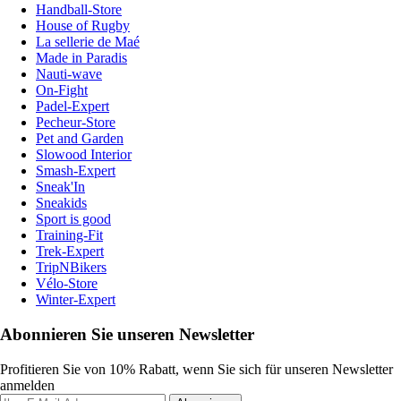
Handball-Store
House of Rugby
La sellerie de Maé
Made in Paradis
Nauti-wave
On-Fight
Padel-Expert
Pecheur-Store
Pet and Garden
Slowood Interior
Smash-Expert
Sneak'In
Sneakids
Sport is good
Training-Fit
Trek-Expert
TripNBikers
Vélo-Store
Winter-Expert
Abonnieren Sie unseren Newsletter
Profitieren Sie von 10% Rabatt, wenn Sie sich für unseren Newsletter
anmelden