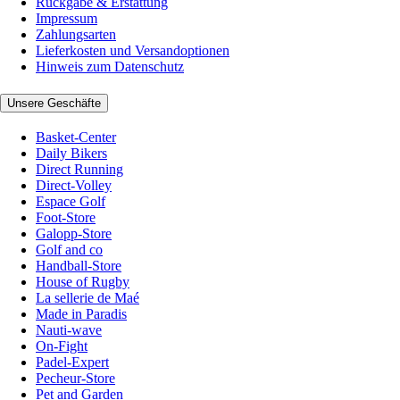
Rückgabe & Erstattung
Impressum
Zahlungsarten
Lieferkosten und Versandoptionen
Hinweis zum Datenschutz
Unsere Geschäfte
Basket-Center
Daily Bikers
Direct Running
Direct-Volley
Espace Golf
Foot-Store
Galopp-Store
Golf and co
Handball-Store
House of Rugby
La sellerie de Maé
Made in Paradis
Nauti-wave
On-Fight
Padel-Expert
Pecheur-Store
Pet and Garden