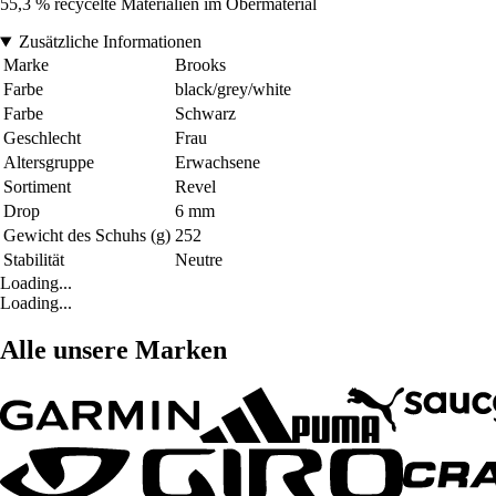
55,3 % recycelte Materialien im Obermaterial
Zusätzliche Informationen
Marke
Brooks
Farbe
black/grey/white
Farbe
Schwarz
Geschlecht
Frau
Altersgruppe
Erwachsene
Sortiment
Revel
Drop
6 mm
Gewicht des Schuhs (g)
252
Stabilität
Neutre
Loading...
Loading...
Alle unsere Marken