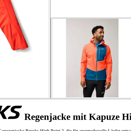
Regenjacke mit Kapuze Hi
apuzenjacke Brooks High Point 2, die für anspruchsvolle Läufer entw