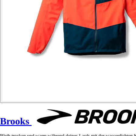
Brooks
Bleib trocken und warm während deines Laufs mit der wasserdichten K