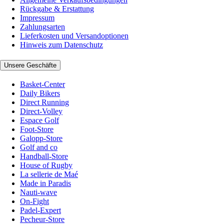
Rückgabe & Erstattung
Impressum
Zahlungsarten
Lieferkosten und Versandoptionen
Hinweis zum Datenschutz
Unsere Geschäfte
Basket-Center
Daily Bikers
Direct Running
Direct-Volley
Espace Golf
Foot-Store
Galopp-Store
Golf and co
Handball-Store
House of Rugby
La sellerie de Maé
Made in Paradis
Nauti-wave
On-Fight
Padel-Expert
Pecheur-Store