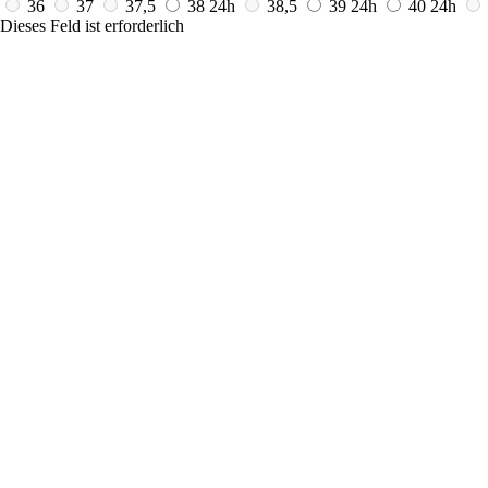
36
37
37,5
38
24h
38,5
39
24h
40
24h
Dieses Feld ist erforderlich