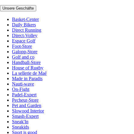
Unsere Geschäfte
Basket-Center
Daily Bikers
Direct Running
Direct-Volley
Espace Golf
Foot-Store
Galopp-Store
Golf and co
Handball-Store
House of Rugby
La sellerie de Maé
Made in Paradis
Nauti-wave
On-Fight
Padel-Expert
Pecheur-Store
Pet and Garden
Slowood Interior
Smash-Expert
Sneak'In
Sneakids
Sport is good