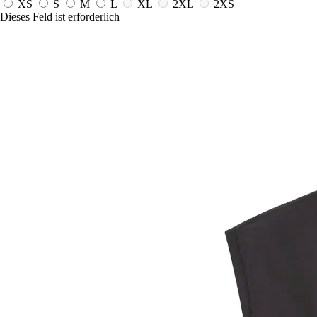
XS
S
M
L
XL
2XL
2XS
Dieses Feld ist erforderlich