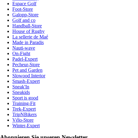
Espace Golf
Foot-Store
Galopp-Store
Golf and co
Handball-Store
House of Rugby
La sellerie de Maé
Made in Paradis
Nauti-wave
On-Fight
Padel-Expert
Pecheur-Store
Pet and Garden
Slowood Interior
Smash-Expert
Sneak'In
Sneakids
Sport is good
Training-Fit
Trek-Expert
TripNBikers
Vélo-Store
Winter-Expert
Abonnieren Sie unseren Newsletter