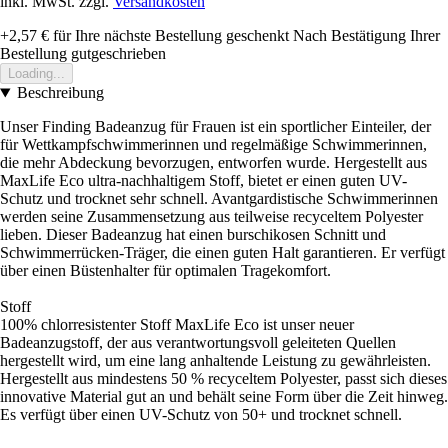
inkl. MwSt. zzgl.
Versandkosten
+2,57 €
für Ihre nächste Bestellung geschenkt
Nach Bestätigung Ihrer
Bestellung gutgeschrieben
Loading...
Beschreibung
Unser Finding Badeanzug für Frauen ist ein sportlicher Einteiler, der
für Wettkampfschwimmerinnen und regelmäßige Schwimmerinnen,
die mehr Abdeckung bevorzugen, entworfen wurde. Hergestellt aus
MaxLife Eco ultra-nachhaltigem Stoff, bietet er einen guten UV-
Schutz und trocknet sehr schnell. Avantgardistische Schwimmerinnen
werden seine Zusammensetzung aus teilweise recyceltem Polyester
lieben. Dieser Badeanzug hat einen burschikosen Schnitt und
Schwimmerrücken-Träger, die einen guten Halt garantieren. Er verfügt
über einen Büstenhalter für optimalen Tragekomfort.
Stoff
100% chlorresistenter Stoff MaxLife Eco ist unser neuer
Badeanzugstoff, der aus verantwortungsvoll geleiteten Quellen
hergestellt wird, um eine lang anhaltende Leistung zu gewährleisten.
Hergestellt aus mindestens 50 % recyceltem Polyester, passt sich dieses
innovative Material gut an und behält seine Form über die Zeit hinweg.
Es verfügt über einen UV-Schutz von 50+ und trocknet schnell.