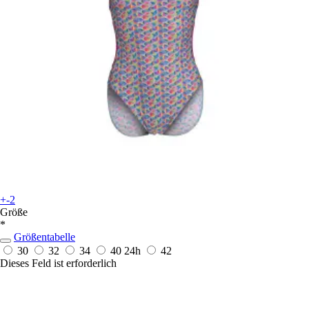
+-2
Größe
*
Größentabelle
30
32
34
40
24h
42
Dieses Feld ist erforderlich