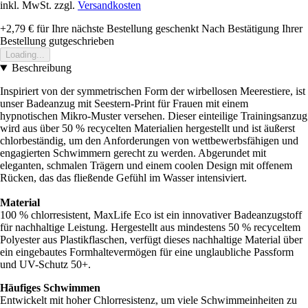
inkl. MwSt. zzgl.
Versandkosten
+2,79 €
für Ihre nächste Bestellung geschenkt
Nach Bestätigung Ihrer
Bestellung gutgeschrieben
Loading...
Beschreibung
Inspiriert von der symmetrischen Form der wirbellosen Meerestiere, ist
unser Badeanzug mit Seestern-Print für Frauen mit einem
hypnotischen Mikro-Muster versehen. Dieser einteilige Trainingsanzug
wird aus über 50 % recycelten Materialien hergestellt und ist äußerst
chlorbeständig, um den Anforderungen von wettbewerbsfähigen und
engagierten Schwimmern gerecht zu werden. Abgerundet mit
eleganten, schmalen Trägern und einem coolen Design mit offenem
Rücken, das das fließende Gefühl im Wasser intensiviert.
Material
100 % chlorresistent, MaxLife Eco ist ein innovativer Badeanzugstoff
für nachhaltige Leistung. Hergestellt aus mindestens 50 % recyceltem
Polyester aus Plastikflaschen, verfügt dieses nachhaltige Material über
ein eingebautes Formhaltevermögen für eine unglaubliche Passform
und UV-Schutz 50+.
Häufiges Schwimmen
Entwickelt mit hoher Chlorresistenz, um viele Schwimmeinheiten zu