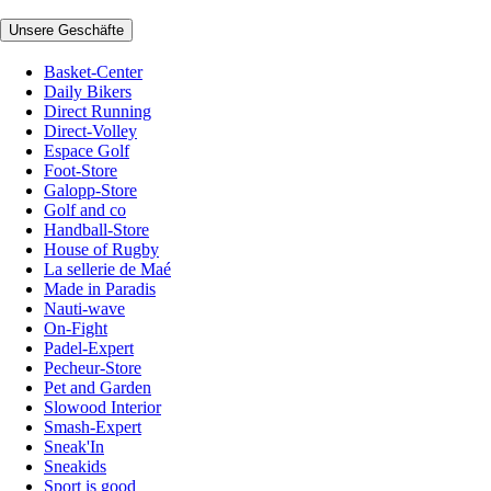
Unsere Geschäfte
Basket-Center
Daily Bikers
Direct Running
Direct-Volley
Espace Golf
Foot-Store
Galopp-Store
Golf and co
Handball-Store
House of Rugby
La sellerie de Maé
Made in Paradis
Nauti-wave
On-Fight
Padel-Expert
Pecheur-Store
Pet and Garden
Slowood Interior
Smash-Expert
Sneak'In
Sneakids
Sport is good