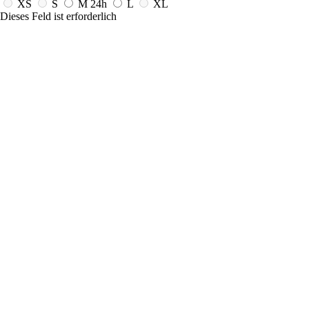
XS
S
M
24h
L
XL
Dieses Feld ist erforderlich