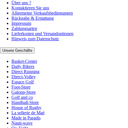
Über uns ?
Kontaktieren Sie uns
Allgemeine Verkaufsbedingungen
Rückgabe & Erstattung
Impressum
Zahlungsarten
Lieferkosten und Versandoptionen
Hinweis zum Datenschutz
Unsere Geschäfte
Basket-Center
Daily Bikers
Direct Running
Direct-Volley
Espace Golf
Foot-Store
Galopp-Store
Golf and co
Handball-Store
House of Rugby
La sellerie de Maé
Made in Paradis
Nauti-wave