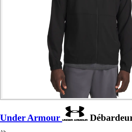
Under Armour
Débardeur 
Ab