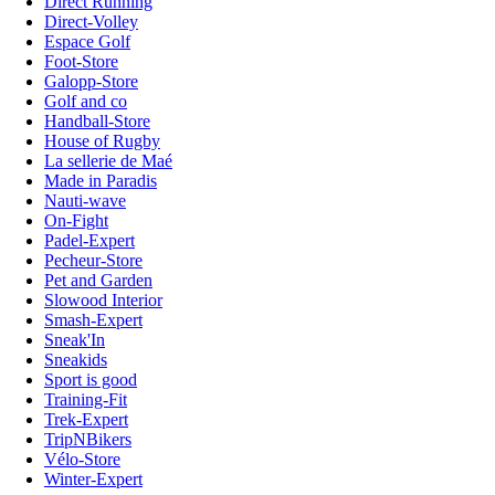
Direct Running
Direct-Volley
Espace Golf
Foot-Store
Galopp-Store
Golf and co
Handball-Store
House of Rugby
La sellerie de Maé
Made in Paradis
Nauti-wave
On-Fight
Padel-Expert
Pecheur-Store
Pet and Garden
Slowood Interior
Smash-Expert
Sneak'In
Sneakids
Sport is good
Training-Fit
Trek-Expert
TripNBikers
Vélo-Store
Winter-Expert