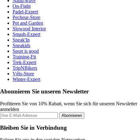
Nauti-wave
On-Fight
Padel-Expert
Pecheur-Store
Pet and Garden
Slowood Interior
Smash-Expert
Sneak'In
Sneakids
Sport is good
Training-Fit
Trek-Expert
TripNBikers
Vélo-Store
Winter-Expert
Abonnieren Sie unseren Newsletter
Profitieren Sie von 10% Rabatt, wenn Sie sich für unseren Newsletter
anmelden
Abonnieren
Bleiben Sie in Verbindung
Folgen Sie uns in den sozialen Netzwerken