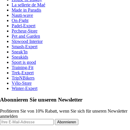
La sellerie de Maé
Made in Paradis
Nauti-wave
On-Fight
Padel-Expert
Pecheur-Store
Pet and Garden
Slowood Interior
Smash-Expert
Sneak'In
Sneakids
Sport is good
Training-Fit
Trek-Expert
TripNBikers
Vélo-Store
Winter-Expert
Abonnieren Sie unseren Newsletter
Profitieren Sie von 10% Rabatt, wenn Sie sich für unseren Newsletter
anmelden
Abonnieren