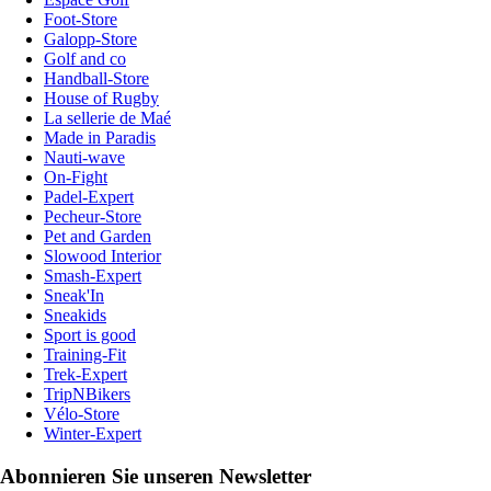
Foot-Store
Galopp-Store
Golf and co
Handball-Store
House of Rugby
La sellerie de Maé
Made in Paradis
Nauti-wave
On-Fight
Padel-Expert
Pecheur-Store
Pet and Garden
Slowood Interior
Smash-Expert
Sneak'In
Sneakids
Sport is good
Training-Fit
Trek-Expert
TripNBikers
Vélo-Store
Winter-Expert
Abonnieren Sie unseren Newsletter