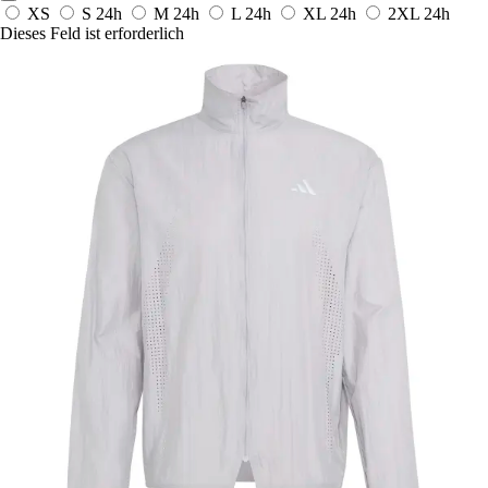
XS
S
24h
M
24h
L
24h
XL
24h
2XL
24h
Dieses Feld ist erforderlich