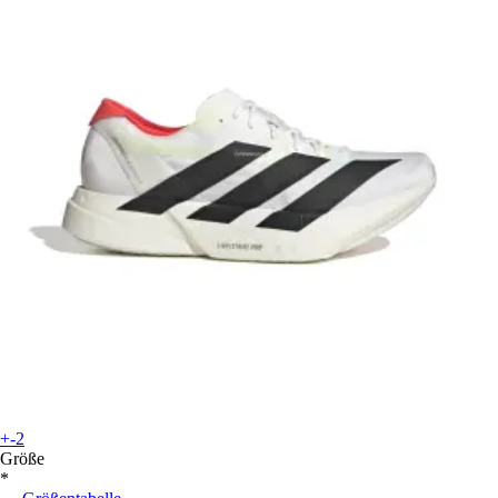
+-2
Größe
*