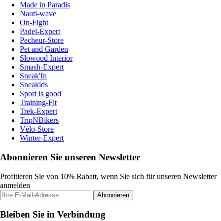
Made in Paradis
Nauti-wave
On-Fight
Padel-Expert
Pecheur-Store
Pet and Garden
Slowood Interior
Smash-Expert
Sneak'In
Sneakids
Sport is good
Training-Fit
Trek-Expert
TripNBikers
Vélo-Store
Winter-Expert
Abonnieren Sie unseren Newsletter
Profitieren Sie von 10% Rabatt, wenn Sie sich für unseren Newsletter
anmelden
Abonnieren
Bleiben Sie in Verbindung