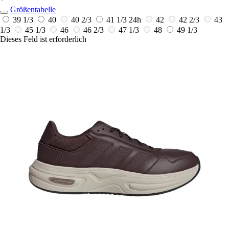
*
Größentabelle
39 1/3
40
40 2/3
41 1/3
24h
42
42 2/3
43
1/3
45 1/3
46
46 2/3
47 1/3
48
49 1/3
Dieses Feld ist erforderlich