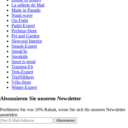
La sellerie de Maé
Made in Paradis
Nauti-wave
On-Fight
Padel-Expert
Pecheur-Store
Pet and Garden
Slowood Interior
Smash-Expert
Sneak'In
Sneakids
Sport is good
Training-Fit
Trek-Expert
TripNBikers
Vélo-Store
Winter-Expert
Abonnieren Sie unseren Newsletter
Profitieren Sie von 10% Rabatt, wenn Sie sich für unseren Newsletter
anmelden
Abonnieren