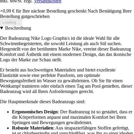
inkl. MwSt. zzgl.
Versandkosten
+0,99 €
für Ihre nächste Bestellung geschenkt
Nach Bestätigung Ihrer
Bestellung gutgeschrieben
Loading...
Beschreibung
Der Badeanzug Nike Logo Graphics ist die ideale Wahl für alle
Schwimmbegeisterten, die sowohl Leistung als auch Stil suchen.
Hergestellt von der berühmten Marke Nike, vereint dieser Badeanzug
Komfort und Ästhetik mit einem modernen Design, das das ikonische
Logo der Marke zur Schau stellt.
Er besteht aus hochwertigen Materialien und bietet exzellente
Elastizität sowie eine perfekte Passform, um optimale
Bewegungsfreiheit im Wasser zu gewährleisten. Ob Sie für einen
Wettkampf trainieren oder einfach einen Tag am Pool genießen, dieser
Badeanzug wird all Ihren Anforderungen gerecht.
Die Hauptmerkmale dieses Badeanzugs sind:
Ergonomisches Design
: Der Badeanzug ist so gestaltet, dass er
die Körperformen anpasst und maximalen Komfort bei Ihren
Sprüngen und Bewegungen gewährleistet.
Robuste Materialien
: Aus strapazierfähigen Stoffen gefertigt,
ist er chlorbeständig und verschleißfest, was ihn zu einer idealen