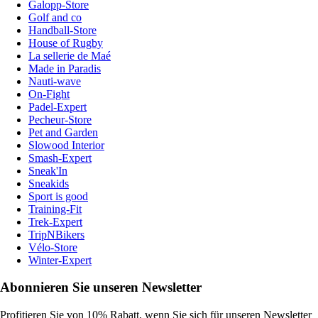
Galopp-Store
Golf and co
Handball-Store
House of Rugby
La sellerie de Maé
Made in Paradis
Nauti-wave
On-Fight
Padel-Expert
Pecheur-Store
Pet and Garden
Slowood Interior
Smash-Expert
Sneak'In
Sneakids
Sport is good
Training-Fit
Trek-Expert
TripNBikers
Vélo-Store
Winter-Expert
Abonnieren Sie unseren Newsletter
Profitieren Sie von 10% Rabatt, wenn Sie sich für unseren Newsletter