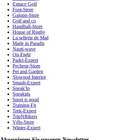
Espace Golf
Foot-Store
Galopp-Store
Golf and co
Handball-Store
House of Rugby
La sellerie de Maé
Made in Paradis
Nauti-wave
On-Fight
Padel-Expert
Pecheur-Store
Pet and Garden
Slowood Interior
Smash-Expert
Sneak'In
Sneakids
Sport is good
Training-Fit
Trek-Expert
TripNBikers
Vélo-Store
Winter-Expert
Abonnieren Sie unseren Newsletter