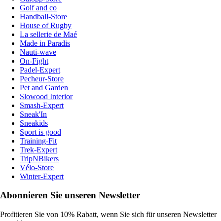
Golf and co
Handball-Store
House of Rugby
La sellerie de Maé
Made in Paradis
Nauti-wave
On-Fight
Padel-Expert
Pecheur-Store
Pet and Garden
Slowood Interior
Smash-Expert
Sneak'In
Sneakids
Sport is good
Training-Fit
Trek-Expert
TripNBikers
Vélo-Store
Winter-Expert
Abonnieren Sie unseren Newsletter
Profitieren Sie von 10% Rabatt, wenn Sie sich für unseren Newsletter