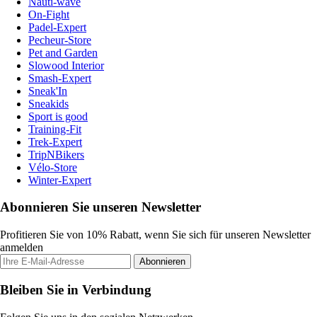
Nauti-wave
On-Fight
Padel-Expert
Pecheur-Store
Pet and Garden
Slowood Interior
Smash-Expert
Sneak'In
Sneakids
Sport is good
Training-Fit
Trek-Expert
TripNBikers
Vélo-Store
Winter-Expert
Abonnieren Sie unseren Newsletter
Profitieren Sie von 10% Rabatt, wenn Sie sich für unseren Newsletter
anmelden
Abonnieren
Bleiben Sie in Verbindung