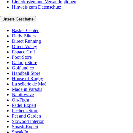
Lieferkosten und Versandoptionen
Hinweis zum Datenschutz
Unsere Geschäfte
Basket-Center
Daily Bikers
Direct Running
Direct-Volley
Espace Golf
Foot-Store
Galopp-Store
Golf and co
Handball-Store
House of Rugby
La sellerie de Maé
Made in Paradis
Nauti-wave
On-Fight
Padel-Expert
Pecheur-Store
Pet and Garden
Slowood Interior
Smash-Expert
Sneak'In