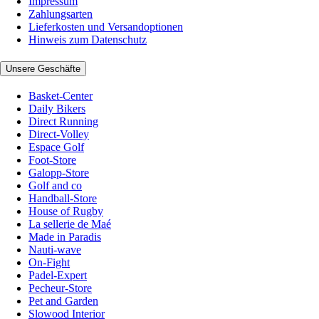
Impressum
Zahlungsarten
Lieferkosten und Versandoptionen
Hinweis zum Datenschutz
Unsere Geschäfte
Basket-Center
Daily Bikers
Direct Running
Direct-Volley
Espace Golf
Foot-Store
Galopp-Store
Golf and co
Handball-Store
House of Rugby
La sellerie de Maé
Made in Paradis
Nauti-wave
On-Fight
Padel-Expert
Pecheur-Store
Pet and Garden
Slowood Interior