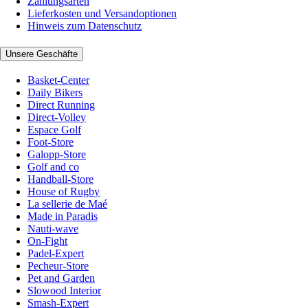
Zahlungsarten
Lieferkosten und Versandoptionen
Hinweis zum Datenschutz
Unsere Geschäfte
Basket-Center
Daily Bikers
Direct Running
Direct-Volley
Espace Golf
Foot-Store
Galopp-Store
Golf and co
Handball-Store
House of Rugby
La sellerie de Maé
Made in Paradis
Nauti-wave
On-Fight
Padel-Expert
Pecheur-Store
Pet and Garden
Slowood Interior
Smash-Expert