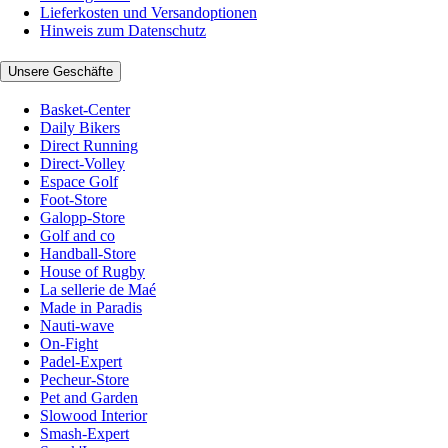
Lieferkosten und Versandoptionen
Hinweis zum Datenschutz
Unsere Geschäfte
Basket-Center
Daily Bikers
Direct Running
Direct-Volley
Espace Golf
Foot-Store
Galopp-Store
Golf and co
Handball-Store
House of Rugby
La sellerie de Maé
Made in Paradis
Nauti-wave
On-Fight
Padel-Expert
Pecheur-Store
Pet and Garden
Slowood Interior
Smash-Expert