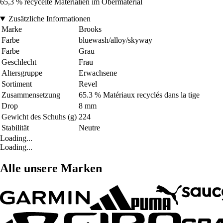
65,3 % recycelte Materialien im Obermaterial
Zusätzliche Informationen
Marke
Brooks
Farbe
bluewash/alloy/skyway
Farbe
Grau
Geschlecht
Frau
Altersgruppe
Erwachsene
Sortiment
Revel
Zusammensetzung
65.3 % Matériaux recyclés dans la tige
Drop
8 mm
Gewicht des Schuhs (g)
224
Stabilität
Neutre
Loading...
Loading...
Alle unsere Marken