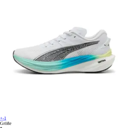
+-1
Größe