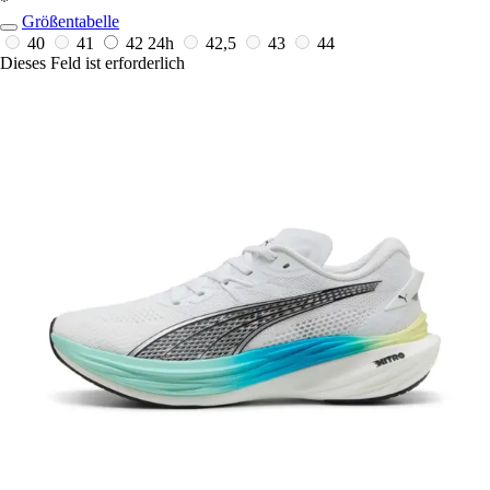
*
Größentabelle
40
41
42
24h
42,5
43
44
Dieses Feld ist erforderlich