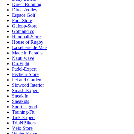
Direct Running
Direct-Volley
Espace Golf
Foot-Store
Galopp-Store
Golf and co
Handball-Store
House of Rugby
La sellerie de Maé
Made in Paradis
Nauti-wave
On-Fight
Padel-Expert
Pecheur-Store
Pet and Garden
Slowood Interior
Smash-Expert
Sneak'In
Sneakids
Sport is good
Training-Fit
Trek-Expert
TripNBikers
Vélo-Store
Winter-Expert