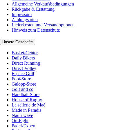
Allgemeine Verkaufsbedingungen
Rückgabe & Erstattung
Impressum
Zahlungsarten
Lieferkosten und Versandoptionen
Hinweis zum Datenschutz
Unsere Geschäfte
Basket-Center
Daily Bikers
Direct Running
Direct-Volley
Espace Golf
Foot-Store
Galopp-Store
Golf and co
Handball-Store
House of Rugby
La sellerie de Maé
Made in Paradis
Nauti-wave
On-Fight
Padel-Expert