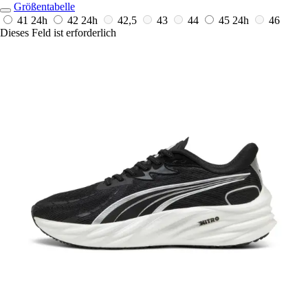
Größentabelle
41
24h
42
24h
42,5
43
44
45
24h
46
Dieses Feld ist erforderlich