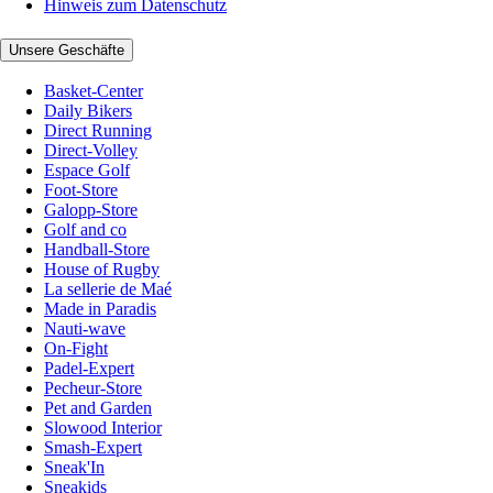
Hinweis zum Datenschutz
Unsere Geschäfte
Basket-Center
Daily Bikers
Direct Running
Direct-Volley
Espace Golf
Foot-Store
Galopp-Store
Golf and co
Handball-Store
House of Rugby
La sellerie de Maé
Made in Paradis
Nauti-wave
On-Fight
Padel-Expert
Pecheur-Store
Pet and Garden
Slowood Interior
Smash-Expert
Sneak'In
Sneakids