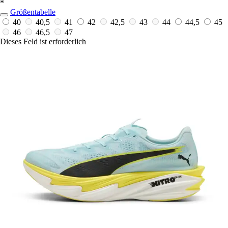
*
Größentabelle
40
40,5
41
42
42,5
43
44
44,5
45
46
46,5
47
Dieses Feld ist erforderlich