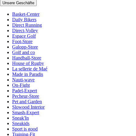
Unsere Geschäfte
Basket-Center
Daily Bikers
Direct Running
Direct-Volley
Espace Golf
Foot-Store
Galopp-Store
Golf and co
Handball-Store
House of Rugby
La sellerie de Maé
Made in Paradis
Nauti-wave
On-Fight
Padel-Expert
Pecheur-Store
Pet and Garden
Slowood Interior
Smash-Expert
Sneak'In
Sneakids
Sport is good
Training-Fit