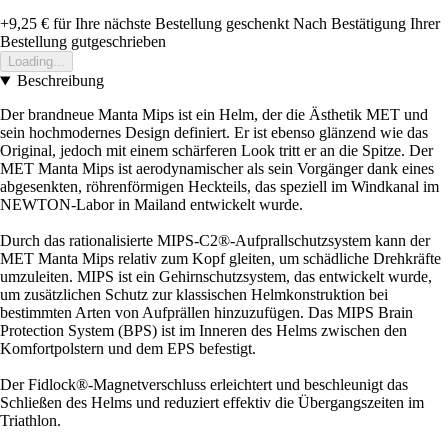
+9,25 €
für Ihre nächste Bestellung geschenkt
Nach Bestätigung Ihrer
Bestellung gutgeschrieben
Loading...
Beschreibung
Der brandneue Manta Mips ist ein Helm, der die Ästhetik MET und
sein hochmodernes Design definiert. Er ist ebenso glänzend wie das
Original, jedoch mit einem schärferen Look tritt er an die Spitze. Der
MET Manta Mips ist aerodynamischer als sein Vorgänger dank eines
abgesenkten, röhrenförmigen Heckteils, das speziell im Windkanal im
NEWTON-Labor in Mailand entwickelt wurde.
Durch das rationalisierte MIPS-C2®-Aufprallschutzsystem kann der
MET Manta Mips relativ zum Kopf gleiten, um schädliche Drehkräfte
umzuleiten. MIPS ist ein Gehirnschutzsystem, das entwickelt wurde,
um zusätzlichen Schutz zur klassischen Helmkonstruktion bei
bestimmten Arten von Aufprällen hinzuzufügen. Das MIPS Brain
Protection System (BPS) ist im Inneren des Helms zwischen den
Komfortpolstern und dem EPS befestigt.
Der Fidlock®-Magnetverschluss erleichtert und beschleunigt das
Schließen des Helms und reduziert effektiv die Übergangszeiten im
Triathlon.