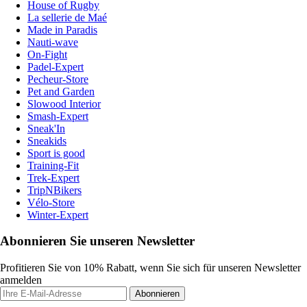
House of Rugby
La sellerie de Maé
Made in Paradis
Nauti-wave
On-Fight
Padel-Expert
Pecheur-Store
Pet and Garden
Slowood Interior
Smash-Expert
Sneak'In
Sneakids
Sport is good
Training-Fit
Trek-Expert
TripNBikers
Vélo-Store
Winter-Expert
Abonnieren Sie unseren Newsletter
Profitieren Sie von 10% Rabatt, wenn Sie sich für unseren Newsletter
anmelden
Abonnieren