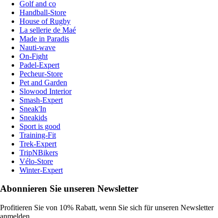
Golf and co
Handball-Store
House of Rugby
La sellerie de Maé
Made in Paradis
Nauti-wave
On-Fight
Padel-Expert
Pecheur-Store
Pet and Garden
Slowood Interior
Smash-Expert
Sneak'In
Sneakids
Sport is good
Training-Fit
Trek-Expert
TripNBikers
Vélo-Store
Winter-Expert
Abonnieren Sie unseren Newsletter
Profitieren Sie von 10% Rabatt, wenn Sie sich für unseren Newsletter
anmelden