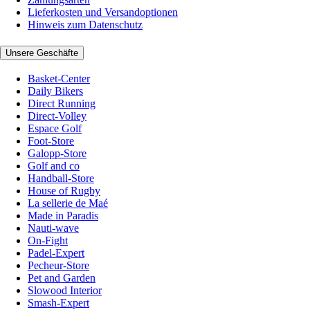
Lieferkosten und Versandoptionen
Hinweis zum Datenschutz
Unsere Geschäfte
Basket-Center
Daily Bikers
Direct Running
Direct-Volley
Espace Golf
Foot-Store
Galopp-Store
Golf and co
Handball-Store
House of Rugby
La sellerie de Maé
Made in Paradis
Nauti-wave
On-Fight
Padel-Expert
Pecheur-Store
Pet and Garden
Slowood Interior
Smash-Expert