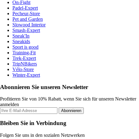
On-Fight
Padel-Expert
Pecheur-Store
Pet and Garden
Slowood Interior
Smash-Expert
Sneak'In
Sneakids
Sport is good
Training-Fit
Trek-Expert
TripNBikers
Vélo-Store
Winter-Expert
Abonnieren Sie unseren Newsletter
Profitieren Sie von 10% Rabatt, wenn Sie sich für unseren Newsletter
anmelden
Abonnieren
Bleiben Sie in Verbindung
Folgen Sie uns in den sozialen Netzwerken