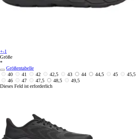
+-1
Größe
*
Größentabelle
40
41
42
42,5
43
44
44,5
45
45,5
46
47
47,5
48,5
49,5
Dieses Feld ist erforderlich