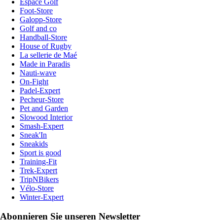
Espace Golf
Foot-Store
Galopp-Store
Golf and co
Handball-Store
House of Rugby
La sellerie de Maé
Made in Paradis
Nauti-wave
On-Fight
Padel-Expert
Pecheur-Store
Pet and Garden
Slowood Interior
Smash-Expert
Sneak'In
Sneakids
Sport is good
Training-Fit
Trek-Expert
TripNBikers
Vélo-Store
Winter-Expert
Abonnieren Sie unseren Newsletter