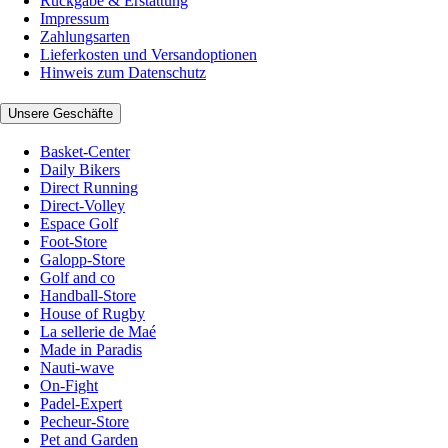
Rückgabe & Erstattung
Impressum
Zahlungsarten
Lieferkosten und Versandoptionen
Hinweis zum Datenschutz
Unsere Geschäfte
Basket-Center
Daily Bikers
Direct Running
Direct-Volley
Espace Golf
Foot-Store
Galopp-Store
Golf and co
Handball-Store
House of Rugby
La sellerie de Maé
Made in Paradis
Nauti-wave
On-Fight
Padel-Expert
Pecheur-Store
Pet and Garden