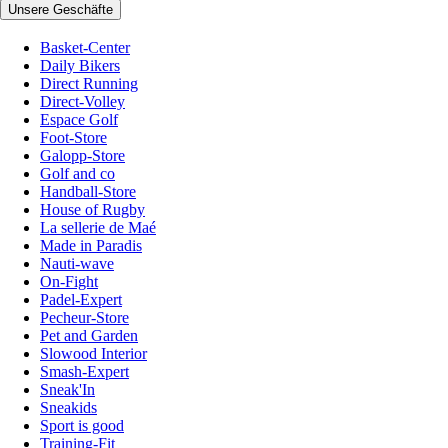
Unsere Geschäfte
Basket-Center
Daily Bikers
Direct Running
Direct-Volley
Espace Golf
Foot-Store
Galopp-Store
Golf and co
Handball-Store
House of Rugby
La sellerie de Maé
Made in Paradis
Nauti-wave
On-Fight
Padel-Expert
Pecheur-Store
Pet and Garden
Slowood Interior
Smash-Expert
Sneak'In
Sneakids
Sport is good
Training-Fit