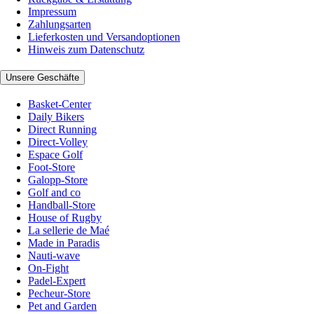
Impressum
Zahlungsarten
Lieferkosten und Versandoptionen
Hinweis zum Datenschutz
Unsere Geschäfte
Basket-Center
Daily Bikers
Direct Running
Direct-Volley
Espace Golf
Foot-Store
Galopp-Store
Golf and co
Handball-Store
House of Rugby
La sellerie de Maé
Made in Paradis
Nauti-wave
On-Fight
Padel-Expert
Pecheur-Store
Pet and Garden