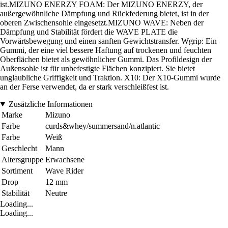
ist.MIZUNO ENERZY FOAM: Der MIZUNO ENERZY, der
außergewöhnliche Dämpfung und Rückfederung bietet, ist in der
oberen Zwischensohle eingesetzt.MIZUNO WAVE: Neben der
Dämpfung und Stabilität fördert die WAVE PLATE die
Vorwärtsbewegung und einen sanften Gewichtstransfer. Wgrip: Ein
Gummi, der eine viel bessere Haftung auf trockenen und feuchten
Oberflächen bietet als gewöhnlicher Gummi. Das Profildesign der
Außensohle ist für unbefestigte Flächen konzipiert. Sie bietet
unglaubliche Griffigkeit und Traktion. X10: Der X10-Gummi wurde
an der Ferse verwendet, da er stark verschleißfest ist.
Zusätzliche Informationen
Marke
Mizuno
Farbe
curds&whey/summersand/n.atlantic
Farbe
Weiß
Geschlecht
Mann
Altersgruppe
Erwachsene
Sortiment
Wave Rider
Drop
12 mm
Stabilität
Neutre
Loading...
Loading...