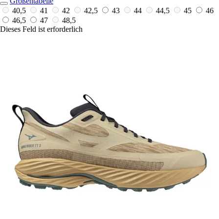
Größentabelle
40,5
41
42
42,5
43
44
44,5
45
46
46,5
47
48,5
Dieses Feld ist erforderlich