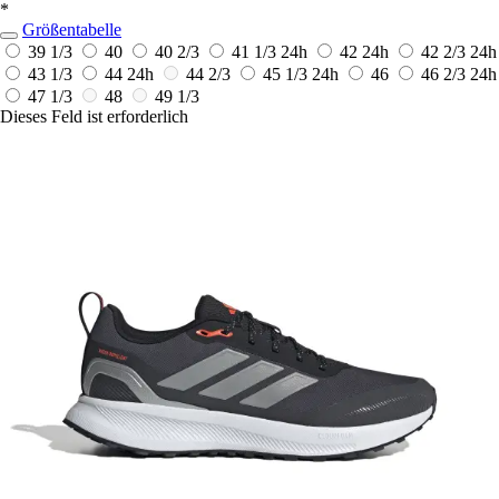
*
Größentabelle
39 1/3
40
40 2/3
41 1/3
24h
42
24h
42 2/3
24h
43 1/3
44
24h
44 2/3
45 1/3
24h
46
46 2/3
24h
47 1/3
48
49 1/3
Dieses Feld ist erforderlich