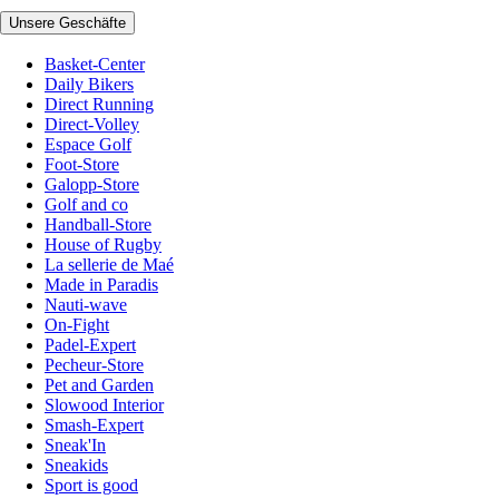
Unsere Geschäfte
Basket-Center
Daily Bikers
Direct Running
Direct-Volley
Espace Golf
Foot-Store
Galopp-Store
Golf and co
Handball-Store
House of Rugby
La sellerie de Maé
Made in Paradis
Nauti-wave
On-Fight
Padel-Expert
Pecheur-Store
Pet and Garden
Slowood Interior
Smash-Expert
Sneak'In
Sneakids
Sport is good