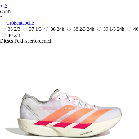
+-2
Größe
*
Größentabelle
36 2/3
37 1/3
38
24h
38 2/3
24h
39 1/3
24h
40
40 2/3
Dieses Feld ist erforderlich