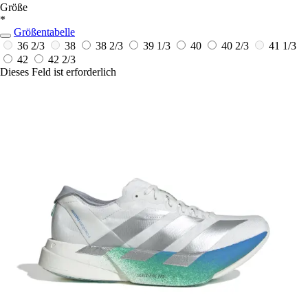
Größe
*
Größentabelle
36 2/3
38
38 2/3
39 1/3
40
40 2/3
41 1/3
42
42 2/3
Dieses Feld ist erforderlich