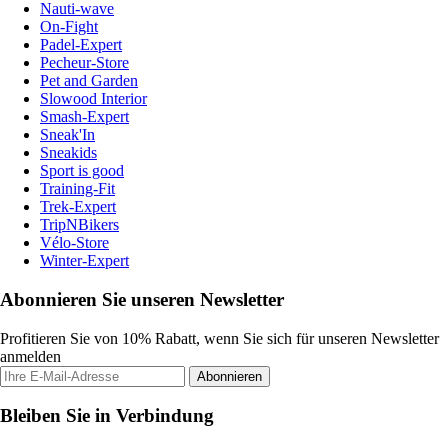
Nauti-wave
On-Fight
Padel-Expert
Pecheur-Store
Pet and Garden
Slowood Interior
Smash-Expert
Sneak'In
Sneakids
Sport is good
Training-Fit
Trek-Expert
TripNBikers
Vélo-Store
Winter-Expert
Abonnieren Sie unseren Newsletter
Profitieren Sie von 10% Rabatt, wenn Sie sich für unseren Newsletter
anmelden
Abonnieren
Bleiben Sie in Verbindung