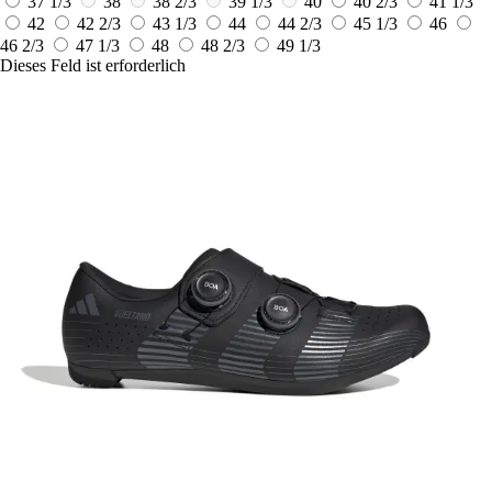
37 1/3
38
38 2/3
39 1/3
40
40 2/3
41 1/3
42
42 2/3
43 1/3
44
44 2/3
45 1/3
46
46 2/3
47 1/3
48
48 2/3
49 1/3
Dieses Feld ist erforderlich