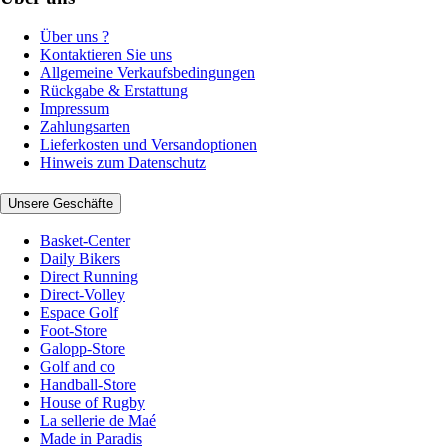
Über uns ?
Kontaktieren Sie uns
Allgemeine Verkaufsbedingungen
Rückgabe & Erstattung
Impressum
Zahlungsarten
Lieferkosten und Versandoptionen
Hinweis zum Datenschutz
Unsere Geschäfte
Basket-Center
Daily Bikers
Direct Running
Direct-Volley
Espace Golf
Foot-Store
Galopp-Store
Golf and co
Handball-Store
House of Rugby
La sellerie de Maé
Made in Paradis